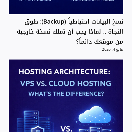
نسخ البيانات احتياطياً (Backup): طوق
النجاة .. لماذا يجب أن تملك نسخة خارجية
من موقعك دائماً؟
مايو 4, 2026