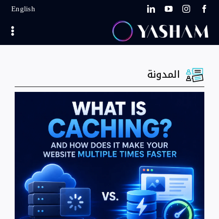
Ski
English
t
conten
المدونة