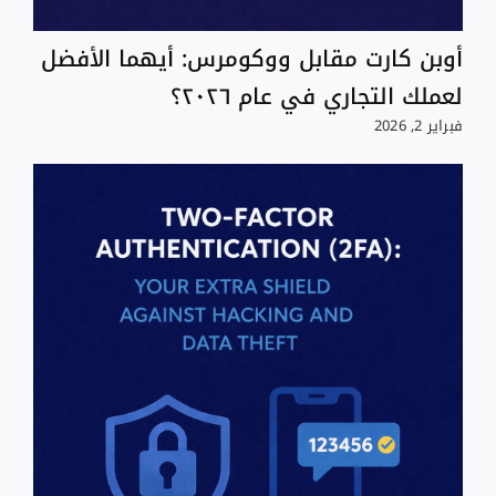
أوبن كارت مقابل ووكومرس: أيهما الأفضل
لعملك التجاري في عام ٢٠٢٦؟
فبراير 2, 2026