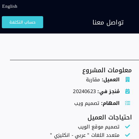
English
تواصل معنا
حساب التكلفة
معلومات المشروع
العميل:
مقاربة
مُنجز في:
20240623
المهام:
تصميم ويب
احتياجات العميل
تصميم موقع الويب
متعدد اللغات " عربي - انكليزي "