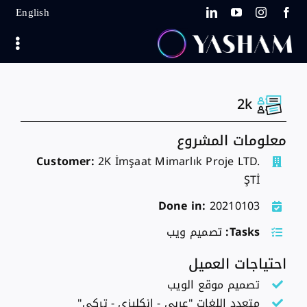
Ski
English
t
conten
2k
معلومات المشروع
Customer:
2K İmşaat Mimarlık Proje LTD.
ŞTİ
Done in:
20210103
Tasks:
تصميم ويب
احتياجات العميل
تصميم موقع الويب
متعدد اللغات "عربي - انكليزي - تركي"