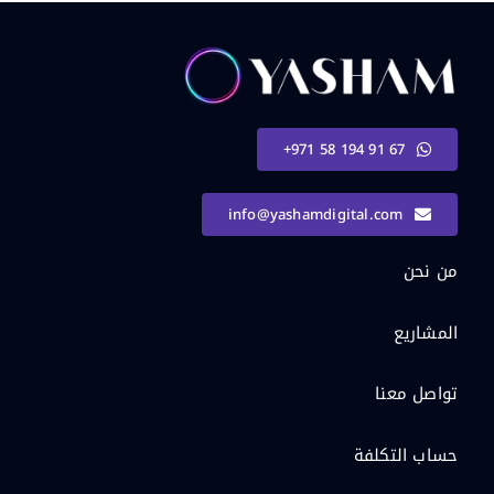
+971 58 194 91 67
info@yashamdigital.com
من نحن
المشاريع
تواصل معنا
حساب التكلفة