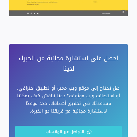
احصل على استشارة مجانية من الخبراء
لدينا
هل تحتاج إلى موقع ويب مميز، أو تطبيق احترافي،
أو استضافة ويب موثوقة؟ دعنا نناقش كيف يمكننا
مساعدتك في تحقيق أهدافك. حدد موعدًا
لاستشارة مجانية مع فريقنا ذو الخبرة.
التواصل عبر الواتساب